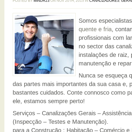
POSTED BY
MINDR23
ON NOV 20TH, 2015 IN
CANALIZADORES
,
GERA
Somos especialista
quente e fria
, cont
profissionais com la
no sector das cana
instalações de raiz,
manutenção e repar
Nunca se esqueça q
das partes mais importantes da sua casa e,
bastantes cuidados. Conte connosco como pa
ele, estamos sempre perto!
Serviços – Canalizações Gerais – Assistênci
(Inspecção – Testes e Manutenção).
para a Construção : Habitação – Comércio e I