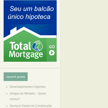
recent posts
Desentupimentos Urgentes
Amigos do Mindelo – Quem
somos?
Serviços Gerais de Canalização