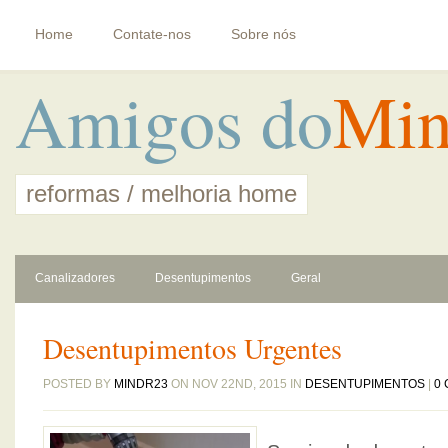
Home
Contate-nos
Sobre nós
Amigos do
Min
reformas / melhoria home
Canalizadores
Desentupimentos
Geral
Desentupimentos Urgentes
POSTED BY
MINDR23
ON NOV 22ND, 2015 IN
DESENTUPIMENTOS
|
0